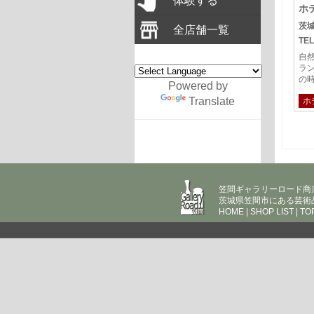
体験する
ホ
茨城
全店舗一覧
TEL
自
ラ
の
Powered by
Translate
ホ
笠間ギャラリーロード商
茨城県笠間市にある芸術
HOME
|
SHOP LIST
|
TO