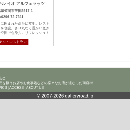
テル イオ アルフェラッツ
県笠間市笠間2517-1
:0296-72-7311
然に囲まれた高台に立地。レスト
ンを併設。さり気なく温かい寛ぎ
時空間で心身共にリフレッシュ！
テル・レストラン
店会
品を扱うお店やお食事処などの様々なお店が連なった商店街
PICS
|
ACCESS
|
ABOUT US
© 2007-
2026 galleryroad.jp