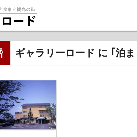
笠間を堪能す
ギャラリーロード に ｢泊ま