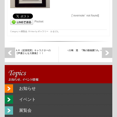
[`evernote` not found]
Pocket
Category in:
展覧会
, Written by:
ギャラリー かまげん
ＡＲ（拡張現実）キャラクターの
○大﨑 透 『陶の動物園‘14』○
【声優さんを大募集】！！
お知らせ
イベント
展覧会