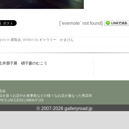
[`evernote` not found]
ory in:
展覧会
, Written by:
ギャラリー かまげん
土井朋子展 硝子森のむこう
店会
品を扱うお店やお食事処などの様々なお店が連なった商店街
PICS
|
ACCESS
|
ABOUT US
© 2007-
2026 galleryroad.jp