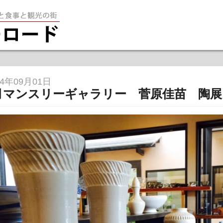
笠間を堪能す
14年09月01日
月マンスリーギャラリー 菅原佳苗 陶展