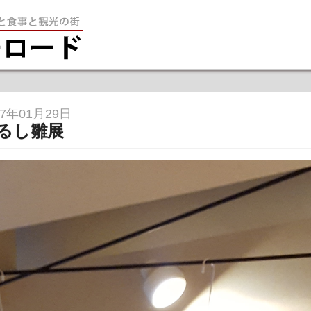
笠間を堪能す
17年01月29日
るし雛展