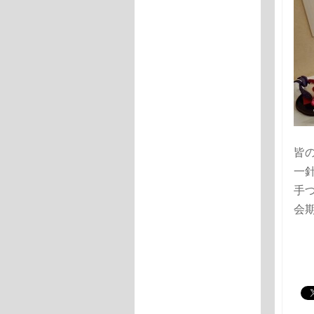
皆
一
手
会
１
月