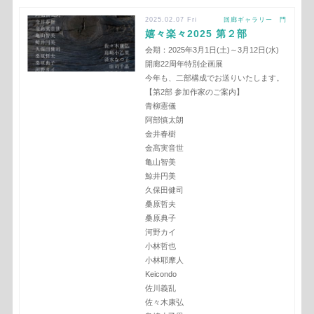
2025.02.07 Fri
回廊ギャラリー 門
嬉々楽々2025 第２部
会期：2025年3月1日(土)～3月12日(水)
開廊22周年特別企画展
今年も、二部構成でお送りいたします。
【第2部 参加作家のご案内】
青柳憲儀
阿部慎太朗
金井春樹
金髙実音世
亀山智美
鯨井円美
久保田健司
桑原哲夫
桑原典子
河野カイ
小林哲也
小林耶摩人
Keicondo
佐川義乱
佐々木康弘