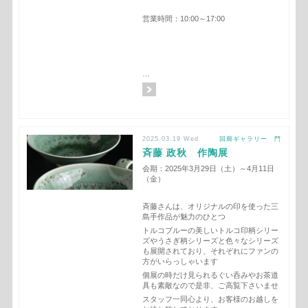
営業時間：10:00～17:00
…
2025.03.19 Wed
回廊ギャラリー 門
斉藤 政秋 作陶展
会期：2025年3月29日（土）～4月11日
（金）
斉藤さんは、オリジナルの印を使った三
島手作品が魅力のひとつ
トルコブルーの美しいトルコ印柄シリー
ズやうさぎ柄シリーズと色々なシリーズ
も展開されており、それぞれにファンの
方がいらっしゃいます
個展の時だけ見られるぐい呑みやお茶道
具も素敵なので是非、ご高覧下さいませ
スタッフ一同心より、お客様のお越しを