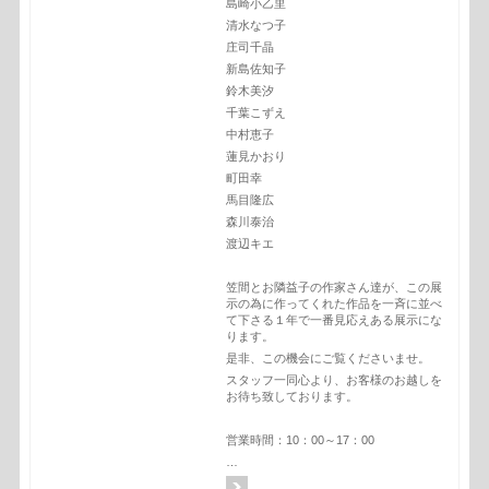
島崎小乙里
清水なつ子
庄司千晶
新島佐知子
鈴木美汐
千葉こずえ
中村恵子
蓮見かおり
町田幸
馬目隆広
森川泰治
渡辺キエ
笠間とお隣益子の作家さん達が、この展
示の為に作ってくれた作品を一斉に並べ
て下さる１年で一番見応えある展示にな
ります。
是非、この機会にご覧くださいませ。
スタッフ一同心より、お客様のお越しを
お待ち致しております。
営業時間：10：00～17：00
…