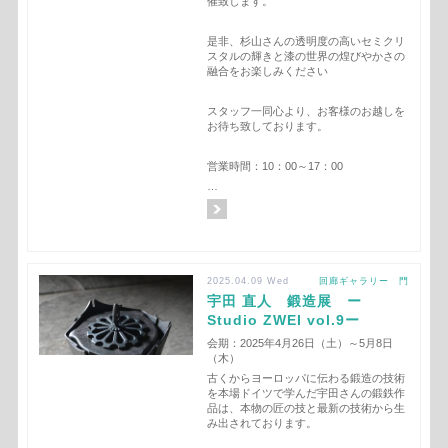
催致します。
是非、杉山さんの透明度の高いセミクリ
スタルの輝きと漆の世界の煌びやかさの
融合をお楽しみください
スタッフ一同心より、お客様のお越しを
お待ち致しております。
営業時間：10：00～17：00
…
2025.04.09 Wed
回廊ギャラリー 門
宇田 直人 鍛造展 ー
Studio ZWEI vol.9ー
会期：2025年4月26日（土）～5月8日
（木）
古くからヨーロッパに伝わる鍛造の技術
を本場ドイツで学んだ宇田さんの鍛鉄作
品は、本物の匠の技と最新の技術から生
み出されております。