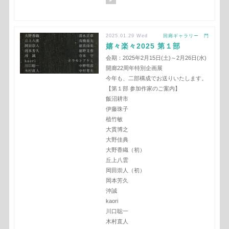
2025.01.29 Wed
回廊ギャラリー 門
嬉々楽々2025 第１部
会期：2025年2月15日(土)～2月26日(水)
開廊22周年特別企画展
今年も、二部構成でお送りいたします。
【第１部 参加作家のご案内】
飯沼耕市
伊藤珠子
植竹敏
大貫博之
大野佳典
大野香織（初）
丘上八雲
岡田崇人（初）
岡本芳久
沖誠
kaori
川口聡一
木村直人