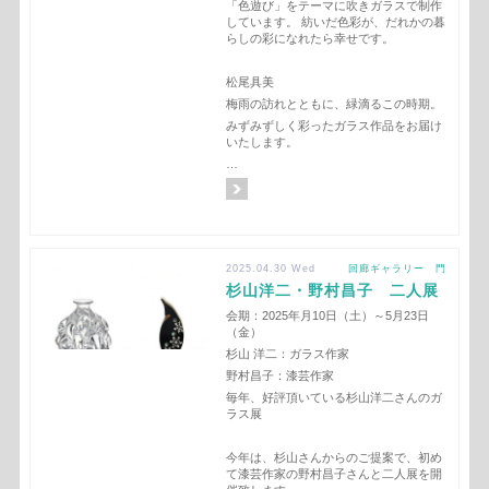
「色遊び」をテーマに吹きガラスで制作
しています。 紡いだ色彩が、だれかの暮
らしの彩になれたら幸せです。
松尾具美
梅雨の訪れとともに、緑滴るこの時期。
みずみずしく彩ったガラス作品をお届け
いたします。
…
2025.04.30 Wed
回廊ギャラリー 門
杉山洋二・野村昌子 二人展
会期：2025年月10日（土）～5月23日
（金）
杉山 洋二：ガラス作家
野村昌子：漆芸作家
毎年、好評頂いている杉山洋二さんのガ
ラス展
今年は、杉山さんからのご提案で、初め
て漆芸作家の野村昌子さんと二人展を開